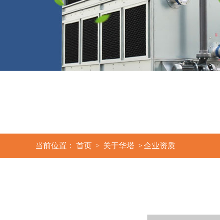
3
当前位置：
首页
>
关于华塔
>
企业资质