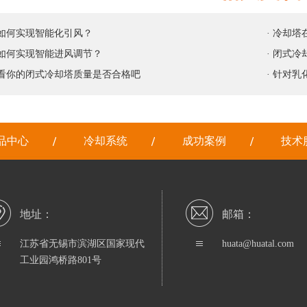
塔如何实现智能化引风？
· 冷却
塔如何实现智能进风调节？
· 闭式
看看你的闭式冷却塔质量是否合格吧
· 针对
品中心
冷却系统
成功案例
技术
地址：
邮箱：
江苏省无锡市滨湖区国家现代
huata@huatal.com
工业园鸿桥路801号