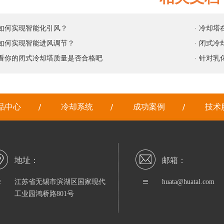
塔如何实现智能化引风？
· 冷却
塔如何实现智能进风调节？
· 闭式
看看你的闭式冷却塔质量是否合格吧
· 针对
品中心
冷却系统
成功案例
技术
地址：
邮箱：
江苏省无锡市滨湖区国家现代
huata@huatal.com
工业园鸿桥路801号