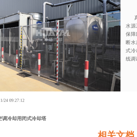
真空
水源
保障
断水
式冷
线调
1/24 09:27:12
空调冷却用闭式冷却塔
相关文档