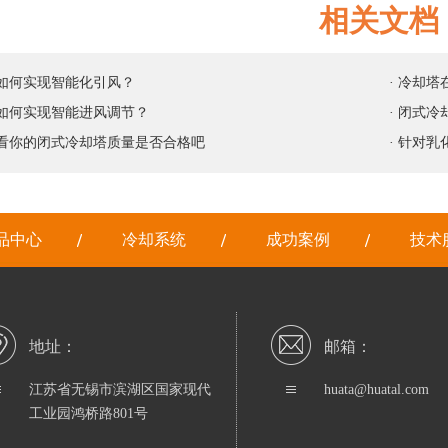
相关文档
塔如何实现智能化引风？
· 冷却
塔如何实现智能进风调节？
· 闭式
看看你的闭式冷却塔质量是否合格吧
· 针对
品中心
冷却系统
成功案例
技术
地址：
邮箱：
江苏省无锡市滨湖区国家现代
huata@huatal.com
工业园鸿桥路801号